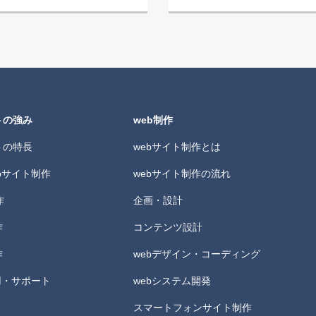
トの強み
web制作
トの特長
webサイト制作とは
bサイト制作
webサイト制作の流れ
作
企画・設計
作
コンテンツ設計
作
webデザイン・コーディング
用・サポート
webシステム開発
スマートフォンサイト制作