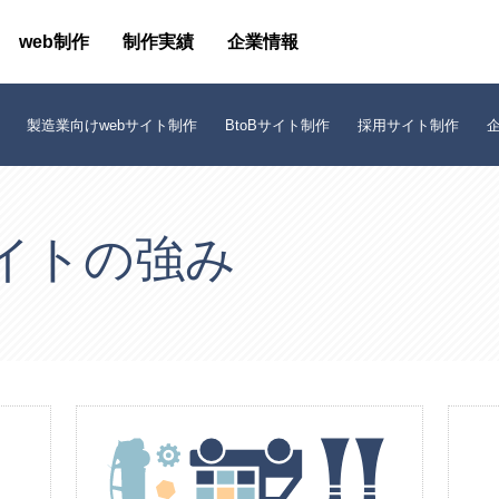
web制作
制作実績
企業情報
制作の流れ
企画・設計
コンテンツ設計
webデザイン・コーディン
製造業向けwebサイト制作
BtoBサイト制作
採用サイト制作
イトの強み