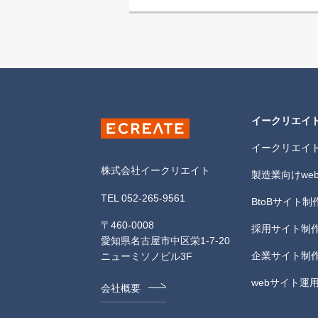
イークリエイ
イークリエイ
株式会社イークリエイト
製造業向けwe
TEL 052-265-9561
BtoBサイト制
〒460-0008
採用サイト制
愛知県名古屋市中区栄1-7-20
企業サイト制
ニューミソノビル3F
webサイト運
会社概要