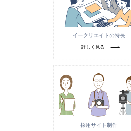
イークリエイトの特長
詳しく見る
採用サイト制作