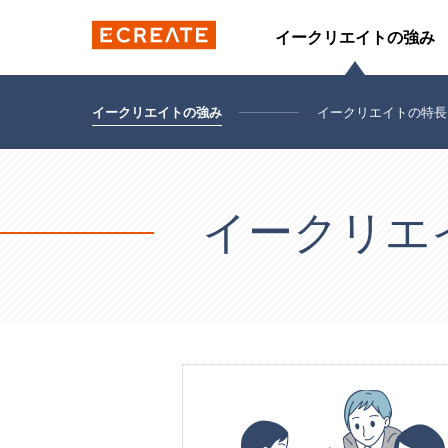
イークリエイトの強み
web制作
webサイト制作とは
webサイト
イークリエイトの強み
イークリエイトの特長
CMS構築
イークリエ